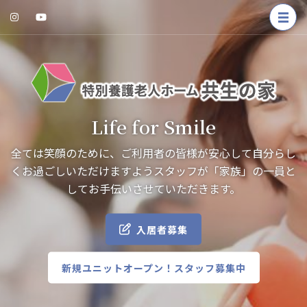
コ
ン
テ
ン
ツ
へ
ス
Life for Smile
キ
ッ
全ては笑顔のために、ご利用者の皆様が安心して自分らし
プ
くお過ごしいただけますようスタッフが「家族」の一員と
(Enter
してお手伝いさせていただきます。
を
押
入居者募集
す)
新規ユニットオープン！スタッフ募集中